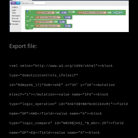
Export file:
<xml xmlns=”http://www.w3.org/1999/xhtml”><block
type=”domoticzcontrols_ifelseif”
id=”RdWyp46_)7j*5UN=+ehE” x=”35″ y=”38″><mutation
elseif=”1″></mutation><value name=”IF0″><block
type=”logic_operation” id=”b4kTd$YBN?bcECikXcM|”><field
name=”OP”>AND</field><value name=”A”><block
type=”logic_compare” id=”NRCR$}k%j_*$_m%r=.2h”><field
name=”OP”>EQ</field><value name=”A”><block