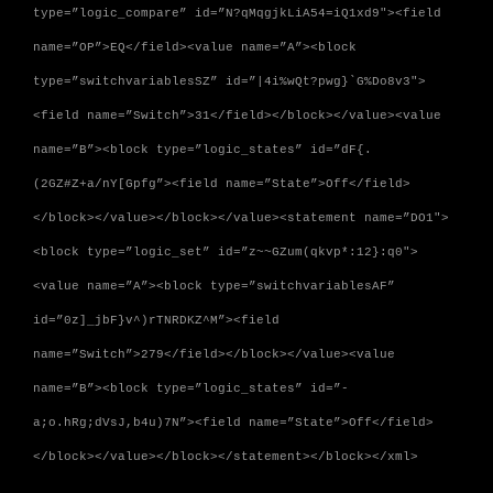
type=”logic_compare” id=”N?qMqgjkLiA54=iQ1xd9″><field
name=”OP”>EQ</field><value name=”A”><block
type=”switchvariablesSZ” id=”|4i%wQt?pwg}`G%Do8v3″>
<field name=”Switch”>31</field></block></value><value
name=”B”><block type=”logic_states” id=”dF{.
(2GZ#Z+a/nY[Gpfg”><field name=”State”>Off</field>
</block></value></block></value><statement name=”DO1″>
<block type=”logic_set” id=”z~~GZum(qkvp*:12}:q0″>
<value name=”A”><block type=”switchvariablesAF”
id=”0z]_jbF}v^)rTNRDKZ^M”><field
name=”Switch”>279</field></block></value><value
name=”B”><block type=”logic_states” id=”-
a;o.hRg;dVsJ,b4u)7N”><field name=”State”>Off</field>
</block></value></block></statement></block></xml>