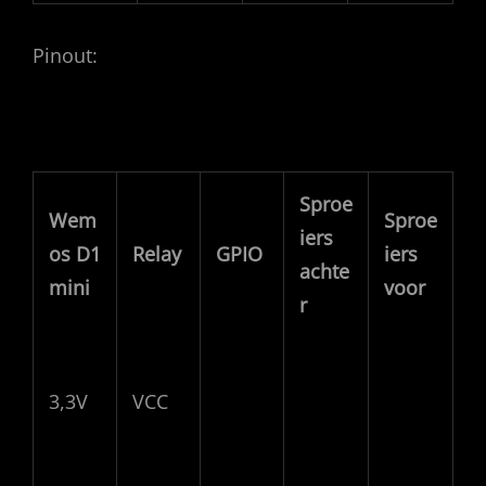
Pinout:
Sproe
Wem
Sproe
iers
os D1
Relay
GPIO
iers
achte
mini
voor
r
3,3V
VCC