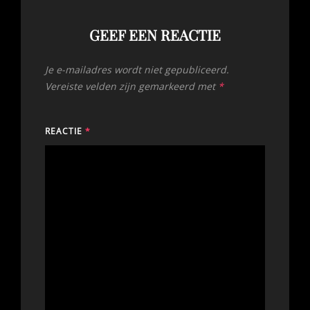
GEEF EEN REACTIE
Je e-mailadres wordt niet gepubliceerd.
Vereiste velden zijn gemarkeerd met
*
REACTIE
*