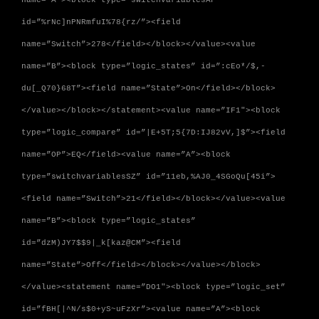
id=”%rNc]nPNRmfuI%78{rz/”><field
name=”Switch”>278</field></block></value><value
name=”B”><block type=”logic_states” id=”:cEo*/$,-
du[_Q70}68T”><field name=”State”>On</field></block>
</value></block></statement><value name=”IF1″><block
type=”logic_compare” id=”|E+5T;5{7D:IJ82vV,]$”><field
name=”OP”>EQ</field><value name=”A”><block
type=”switchvariablesSZ” id=”11eb,%AJ0_4SGoQu[45i”>
<field name=”Switch”>21</field></block></value><value
name=”B”><block type=”logic_states”
id=”dzM)JY7$$9|_k[kaz@CM”><field
name=”State”>Off</field></block></value></block>
</value><statement name=”DO1″><block type=”logic_set”
id=”fBH[|^N/s$0+yS~uFzXr”><value name=”A”><block