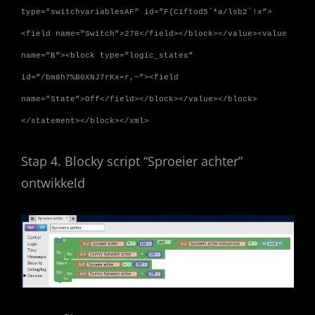
type=”switchvariablesAF” id=”F{C1ftod5`*a/lsb2`!x”>
<field name=”Switch”>278</field></block></value><value
name=”B”><block type=”logic_states”
id=”/bm8h7%B0XNJ7rKx=r,~”><field
name=”State”>Off</field></block></value></block>
</statement></block></xml>
Stap 4. Blocky script “Sproeier achter”
ontwikkeld