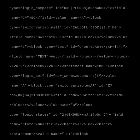
type=”logic_compare” id=”u#O|?LSM6h}cUaoWuu#2″><field
name=”OP”>EQ</field><value name=”A”><block
type=”switchvariablesSZ” id=”2uLpDfL!59DZ]j9.C.h0″>
<field name=”Switch”>281</field></block></value><value
name=”B”><block type=”text” id=”Q^o8T9DAU)v/;%P+l?|;”>
<field name=”TEXT”>Auto</field></block></value></block>
</value></block></value><statement name=”DO0″><block
type=”logic_set” id=”na=_WM^m$2ouqhWTrz}t”><value
name=”A”><block type=”switchvariablesAF” id=”Z?
noa{KM)04]91OOJB+W”><field name=”Switch”>279</field>
</block></value><value name=”B”><block
type=”logic_states” id=”2jd0X0GWHwnJ|i(pQm,J”><field
name=”State”>On</field></block></value></block>
</statement><value name=”IF1″><block