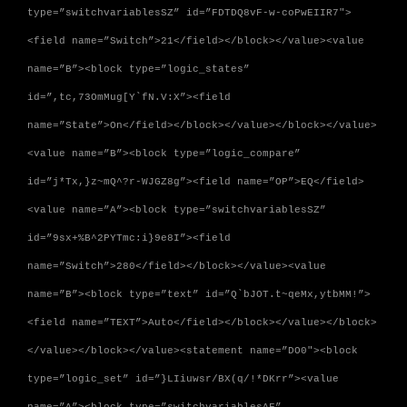
type=”switchvariablesSZ” id=”FDTDQ8vF-w-coPwEIIR7″>
<field name=”Switch”>21</field></block></value><value
name=”B”><block type=”logic_states”
id=”,tc,73OmMug[Y`fN.V:X”><field
name=”State”>On</field></block></value></block></value>
<value name=”B”><block type=”logic_compare”
id=”j*Tx,}z~mQ^?r-WJGZ8g”><field name=”OP”>EQ</field>
<value name=”A”><block type=”switchvariablesSZ”
id=”9sx+%B^2PYTmc:i}9e8I”><field
name=”Switch”>280</field></block></value><value
name=”B”><block type=”text” id=”Q`bJOT.t~qeMx,ytbMM!”>
<field name=”TEXT”>Auto</field></block></value></block>
</value></block></value><statement name=”DO0″><block
type=”logic_set” id=”}LIiuwsr/BX(q/!*DKrr”><value
name=”A”><block type=”switchvariablesAF”