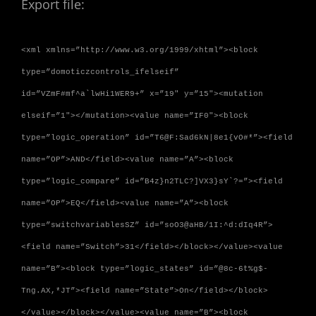
Export file:
<xml xmlns=”http://www.w3.org/1999/xhtml”><block
type=”domoticzcontrols_ifelseif”
id=”VZmF#mf^a`lwHi1WER9+” x=”19″ y=”15″><mutation
elseif=”1″></mutation><value name=”IF0″><block
type=”logic_operation” id=”T6@F:Sad6kN|8e1{vO#*”><field
name=”OP”>AND</field><value name=”A”><block
type=”logic_compare” id=”B4z}n2TLC?]VX3}sY`?=”><field
name=”OP”>EQ</field><value name=”A”><block
type=”switchvariablesSZ” id=”soO3@aHB/1I:^d:dIq4R”>
<field name=”Switch”>31</field></block></value><value
name=”B”><block type=”logic_states” id=”@8c-6t%g$-
Tng.AX,*JT”><field name=”State”>On</field></block>
</value></block></value><value name=”B”><block